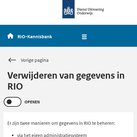
dienst
uitvoering
onderwijs,
naar
de
RIO-Kennisbank
homepage
Vorige pagina
Verwijderen van gegevens in
RIO
OPENEN
Er zijn twee manieren om gegevens in RIO te beheren:
via het eigen administratiesysteem