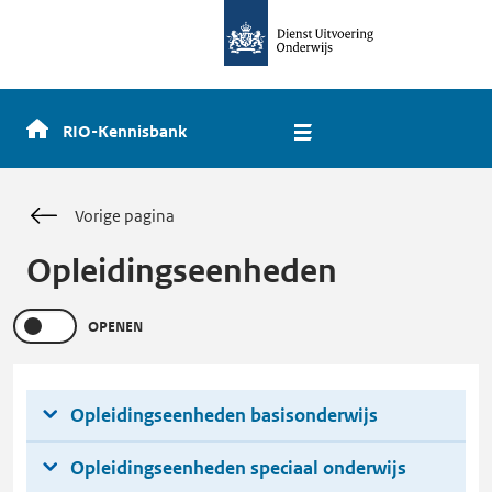
dienst
uitvoering
onderwijs,
naar
de
RIO-Kennisbank
homepage
Vorige pagina
Opleidingseenheden
OPENEN
Opleidingseenheden basisonderwijs
Opleidingseenheden speciaal onderwijs